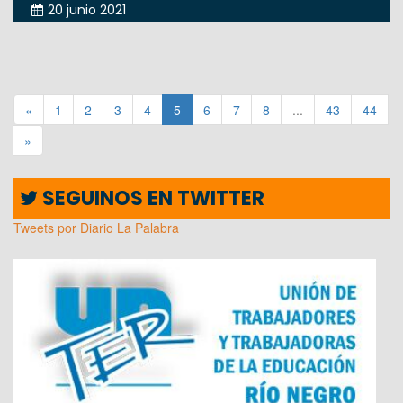
20 junio 2021
«
1
2
3
4
5
6
7
8
...
43
44
»
SEGUINOS EN TWITTER
Tweets por Diario La Palabra