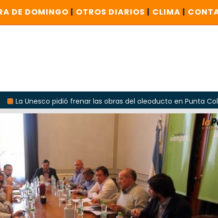
RA DE DOMINGO
|
OTROS DIARIOS
|
CLIMA
|
CONT
 pidió frenar las obras del oleoducto en Punta Colorada