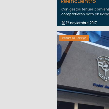
Reencuentro
Con gestos tenues comienzan
compartieron acto en Barilo
12 noviembre 2017
Palabra de Domingo