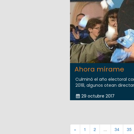
Ahora mírame
Culminó el año electoral co
2018, algunos otean directam
29 octubre 2017
«
1
2
...
34
35