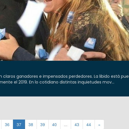
n claros ganadores e impensados perdedores. La libido está pue
ente el 2019. En lo cotidiano distintas inquietudes mov...
36
37
38
39
40
...
43
44
»