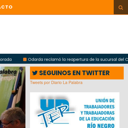
ACTO
Odarda reclamó la reapertura de la sucursal del Correo Argentin
SEGUINOS EN TWITTER
Tweets por Diario La Palabra