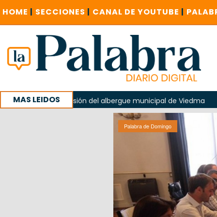
HOME
|
SECCIONES
|
CANAL DE YOUTUBE
|
PALAB
MAS LEIDOS
 la explosión del albergue municipal de Viedma
La Unesco
paña con un encuentro provincial en Roca
Palabra de Domingo