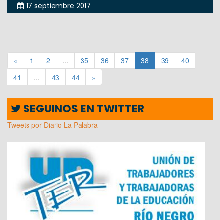
17 septiembre 2017
«
1
2
...
35
36
37
38
39
40
41
...
43
44
»
SEGUINOS EN TWITTER
Tweets por Diario La Palabra