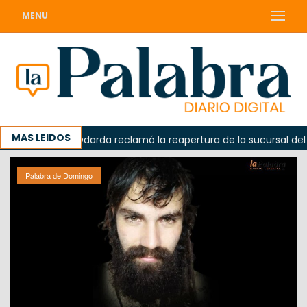
MENU
MAS LEIDOS
ada
Odarda reclamó la reapertura de la sucursal del Cor
Palabra de Domingo