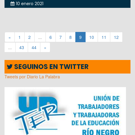
10 enero 2021
«
1
2
...
6
7
8
9
10
11
12
...
43
44
»
SEGUINOS EN TWITTER
Tweets por Diario La Palabra