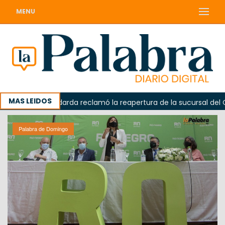
MENU
MAS LEIDOS
da
Odarda reclamó la reapertura de la sucursal del Corr
Palabra de Domingo