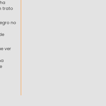
 ha
 trato
Negro no
de
ue ver
ma
e