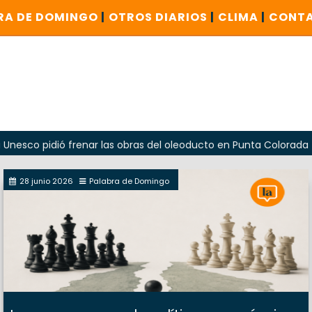
RA DE DOMINGO
|
OTROS DIARIOS
|
CLIMA
|
CONT
dió frenar las obras del oleoducto en Punta Colorada
Oda
28 junio 2026
Palabra de Domingo