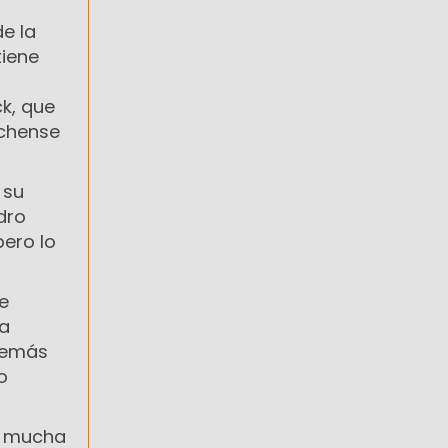
e la
tiene
ck, que
ochense
 su
dro
pero lo
e
na
además
o
rá mucha