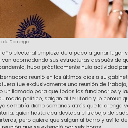
a de Domingo
 el año electoral empieza de a poco a ganar lugar y
ro van acomodando sus estructuras después de qu
pandemia, hubo prácticamente nula actividad part
gobernadora reunió en los últimos días a su gabine
 afuera fue exclusivamente una reunión de trabajo,
 un llamado para que todos los funcionarios y la
su modo político, salgan al territorio y lo comuniq
ya se había dicho semanas atrás que la arenga v
taria, quien hasta acá destaca el trabajo de cad
rteras, pero quiere que salgan al barro y así lo de
a reunión que se extendió por seis horas.