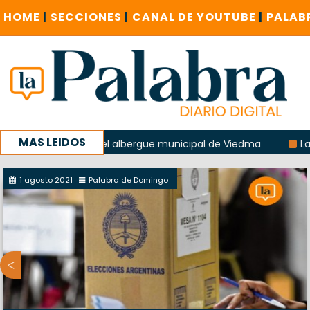
HOME
|
SECCIONES
|
CANAL DE YOUTUBE
|
PALAB
MAS LEIDOS
 explosión del albergue municipal de Viedma
La Unesco pi
a con un encuentro provincial en Roca
1 agosto 2021
Palabra de Domingo