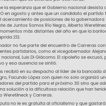
ne la esperanza que el Gobierno nacional desista d
SO en agosto y antes que un candidato el partido 
 el acercamiento de posiciones de la gobernadora
nte de Juntos Somos Río Negro, Alberto Weretilne
 momentos más distantes del año en que la baril
prida 212.
nador no fue parte del encuentro de Carreras con
gentes partidarios, como el vicegobernador Alejan
 nacional, Luis Di Giácomo. El cipoleño se excusó, 
vo y esa ausencia se sintió.
s recibió en su despacho al líder de la bancada d
ro, Facundo López con quien no solo organizó u
ladores del partido para el próximo 30 sino que 
a solución a la dificultosa relación que han tenid
o Weretilneck y Carreras.
sputa no le es gratuita al oficialismo y que gasta