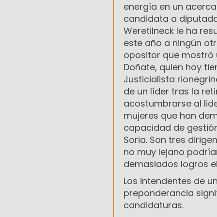
energía en un acerca
candidata a diputada
Weretilneck le ha res
este año a ningún otr
opositor que mostró 
Doñate, quien hoy tie
Justicialista rionegr
de un líder tras la re
acostumbrarse al lid
mujeres que han dem
capacidad de gestión:
Soria. Son tres dirig
no muy lejano podría
demasiados logros el
Los intendentes de un
preponderancia signif
candidaturas.