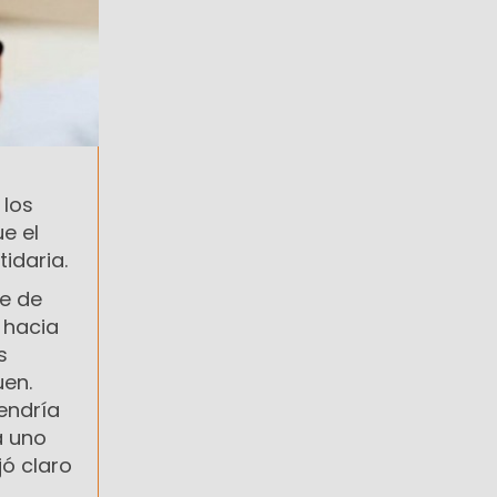
 los
e el
idaria.
te de
 hacia
s
uen.
endría
a uno
jó claro