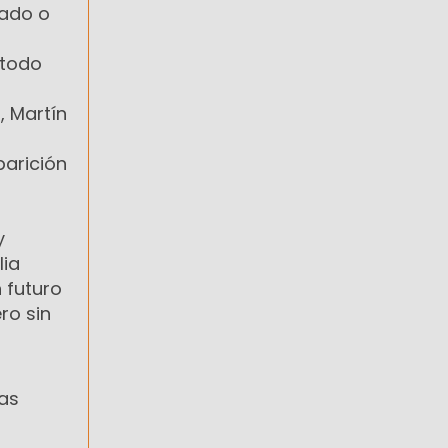
tado o
 todo
, Martín
parición
y
lia
n futuro
ro sin
las