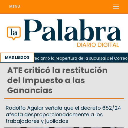
MENU
MAS LEIDOS
Odarda reclamó la reapertura de la sucursal del Correo Arg
ATE criticó la restitución
del Impuesto a las
Ganancias
Rodolfo Aguiar señala que el decreto 652/24
afecta desproporcionadamente a los
trabajadores y jubilados