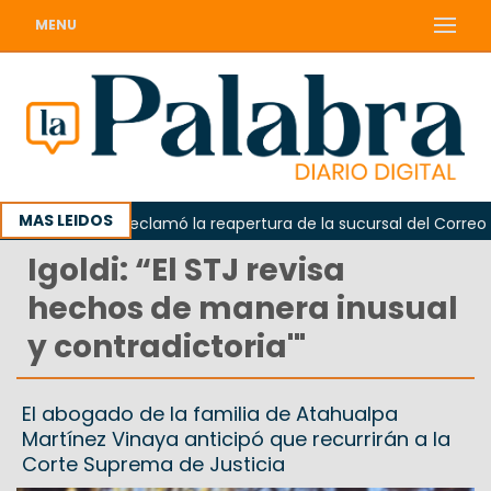
MENU
MAS LEIDOS
Odarda reclamó la reapertura de la sucursal del Correo Arge
Igoldi: “El STJ revisa
hechos de manera inusual
y contradictoria'"
El abogado de la familia de Atahualpa
Martínez Vinaya anticipó que recurrirán a la
Corte Suprema de Justicia