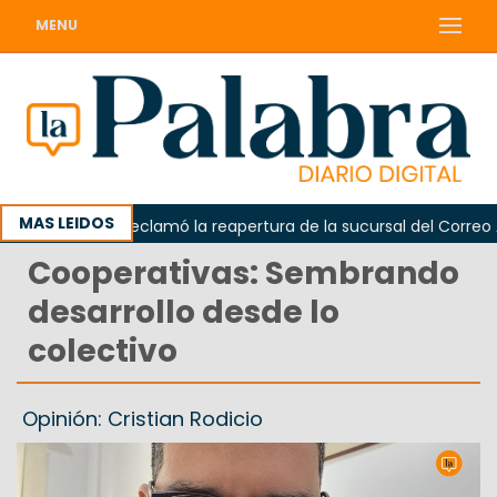
MENU
MAS LEIDOS
Odarda reclamó la reapertura de la sucursal del Correo Arge
Cooperativas: Sembrando
desarrollo desde lo
colectivo
Opinión: Cristian Rodicio