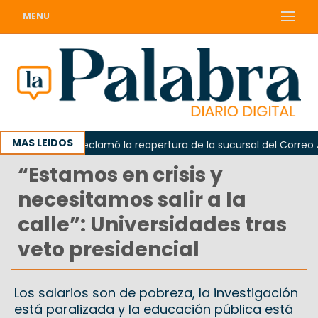
MENU
MAS LEIDOS
Odarda reclamó la reapertura de la sucursal del Correo Arge
“Estamos en crisis y
necesitamos salir a la
calle”: Universidades tras
veto presidencial
Los salarios son de pobreza, la investigación
está paralizada y la educación pública está