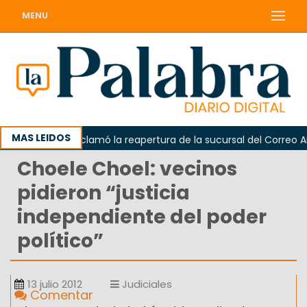
MENU
MAS LEIDOS
Odarda reclamó la reapertura de la sucursal del Correo Argen
Choele Choel: vecinos
pidieron “justicia
independiente del poder
político”
13 julio 2012
Judiciales
Comentar