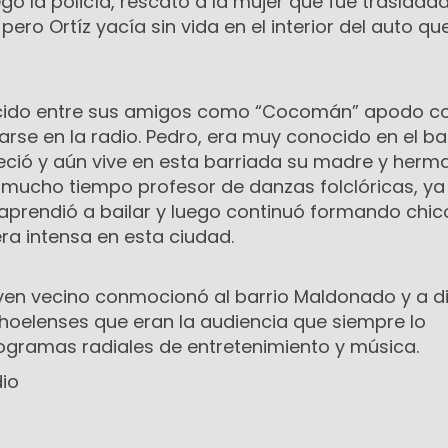
ó la policía, rescató a la mujer que fue trasladad
pero Ortíz yacía sin vida en el interior del auto q
ocido entre sus amigos como “Cocomán” apodo co
arse en la radio. Pedro, era muy conocido en el ba
ió y aún vive en esta barriada su madre y herm
mucho tiempo profesor de danzas folclóricas, ya
prendió a bailar y luego continuó formando chic
ra intensa en esta ciudad.
oven vecino conmocionó al barrio Maldonado y a di
hoelenses que eran la audiencia que siempre lo
gramas radiales de entretenimiento y música.
dio