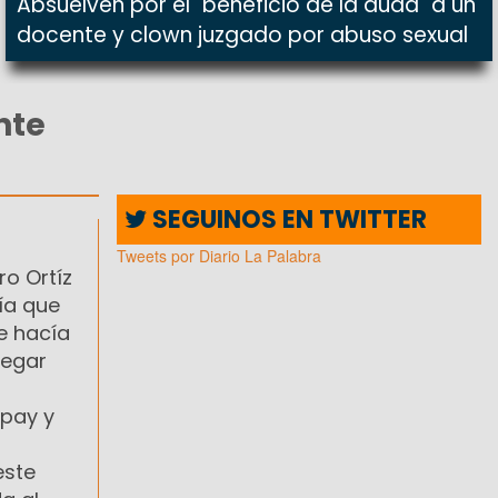
Absuelven por el "beneficio de la duda" a un
docente y clown juzgado por abuso sexual
nte
SEGUINOS EN TWITTER
Tweets por Diario La Palabra
ro Ortíz
ía que
e hacía
legar
mpay y
este