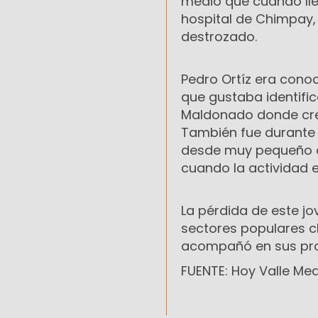
medio que cuando lleg
hospital de Chimpay, 
destrozado.
Pedro Ortíz era con
que gustaba identific
Maldonado donde crec
También fue durante 
desde muy pequeño a
cuando la actividad e
La pérdida de este j
sectores populares c
acompañó en sus pro
FUENTE: Hoy Valle Me