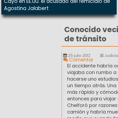
Cayó en EE.UU. el acusado del femicidio de
Agostina Jalabert
Conocido vec
de tránsito
25 julio 2012
Judicia
Comentar
El accidente habría o
viajaba con rumbo a 
hacerse uno estudios
un tiempo atrás. Una 
más rápido y cómodo.
entonces para viajar
Chelforó por razones
camión y habría muer