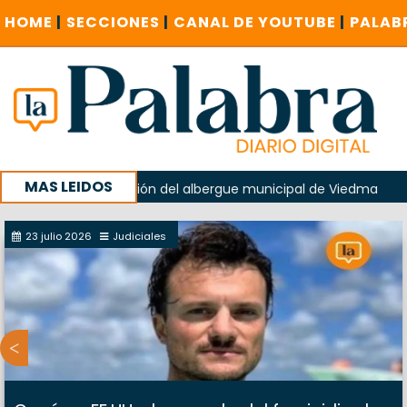
HOME
|
SECCIONES
|
CANAL DE YOUTUBE
|
PALAB
MAS LEIDOS
ido en la explosión del albergue municipal de Viedma
La 
u campaña con un encuentro provincial en Roca
23 julio 2026
Judiciales