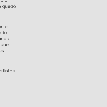
a al
ue quedó
n el
rrio
anos.
 que
os
stintos