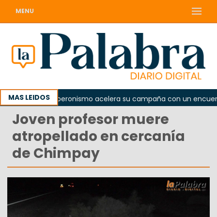
MENU
MAS LEIDOS
ada
El peronismo acelera su campaña con un encuentro 
Joven profesor muere
atropellado en cercanía
de Chimpay