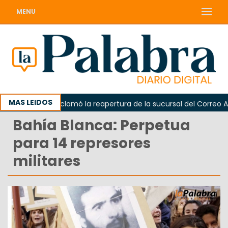
MENU
MAS LEIDOS
Odarda reclamó la reapertura de la sucursal del Correo Argent
Bahía Blanca: Perpetua
para 14 represores
militares