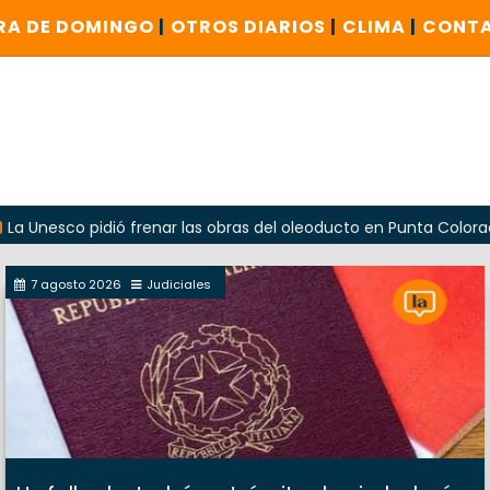
RA DE DOMINGO
|
OTROS DIARIOS
|
CLIMA
|
CONT
 pidió frenar las obras del oleoducto en Punta Colorada
7 agosto 2026
Judiciales