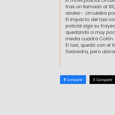
El móvil policial circu
tras un llamado al 911
azules- circulaba po
El impacto del taxi c
policial siga su tray
quedando a muy poco
media cuadra Colón.
El taxi, quedó con el
Saavedra, pero ubicad
Compartir
X Compartir