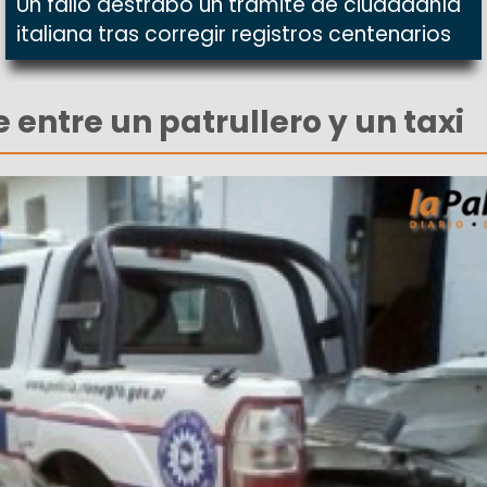
Un fallo destrabó un trámite de ciudadanía
italiana tras corregir registros centenarios
 entre un patrullero y un taxi