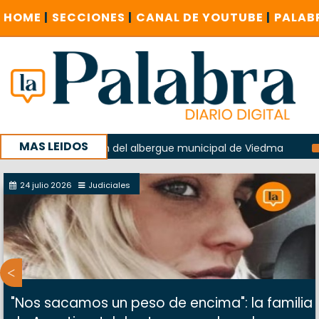
HOME
|
SECCIONES
|
CANAL DE YOUTUBE
|
PALAB
MAS LEIDOS
 la explosión del albergue municipal de Viedma
La Unesco
paña con un encuentro provincial en Roca
24 julio 2026
Judiciales
"Nos sacamos un peso de encima": la familia