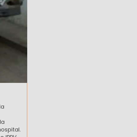
la
la
ospital.