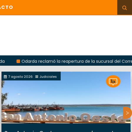
ACTO
Odarda reclamó la reapertura de la sucursal del Correo Argenti
7 agosto 2026
Judiciales