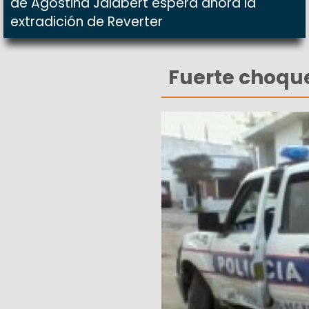
de Agostina Jalabert espera ahora la
extradición de Reverter
Fuerte choque