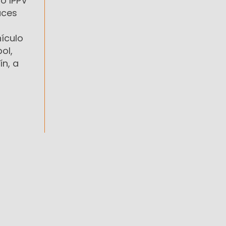
io IPPV
uces
hículo
ol,
n, a