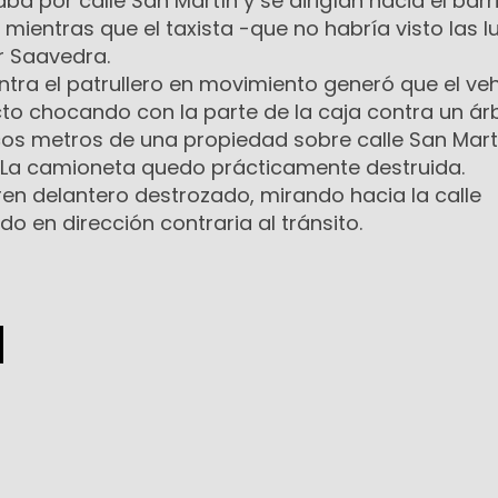
laba por calle San Martín y se dirigían hacia el barr
, mientras que el taxista -que no habría visto las l
r Saavedra.
ontra el patrullero en movimiento generó que el ve
ecto chocando con la parte de la caja contra un árb
s metros de una propiedad sobre calle San Martí
 La camioneta quedo prácticamente destruida.
 tren delantero destrozado, mirando hacia la calle
o en dirección contraria al tránsito.