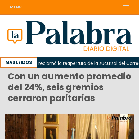
MENU
MAS LEIDOS
Odarda reclamó la reapertura de la sucursal del Correo Arg
Con un aumento promedio
del 24%, seis gremios
cerraron paritarias