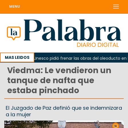
MENU
MAS LEIDOS
no
La Unesco pidió frenar las obras del oleoducto en Pun
Viedma: Le vendieron un
tanque de nafta que
estaba pinchado
El Juzgado de Paz definió que se indemnizara
a la mujer