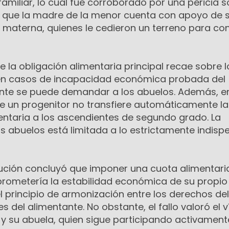
amiliar, lo cual fue corroborado por una pericia so
 que la madre de la menor cuenta con apoyo de 
a materna, quienes le cedieron un terreno para con
ue la obligación alimentaria principal recae sobre l
 en casos de incapacidad económica probada del
ente se puede demandar a los abuelos. Además, e
de un progenitor no transfiere automáticamente la
entaria a los ascendientes de segundo grado. La
s abuelos está limitada a lo estrictamente indisp
lución concluyó que imponer una cuota alimentaria
rometería la estabilidad económica de su propio
el principio de armonización entre los derechos del
es del alimentante. No obstante, el fallo valoró el 
a y su abuela, quien sigue participando activament