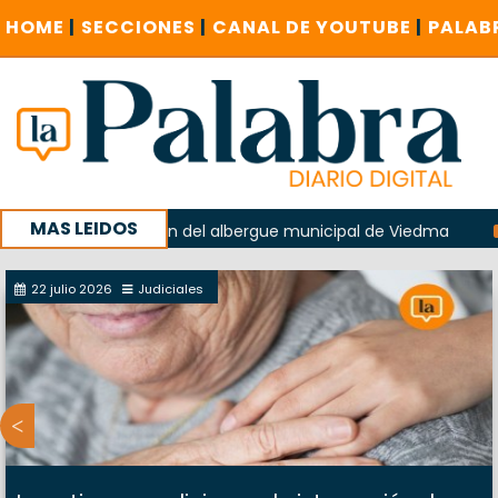
HOME
|
SECCIONES
|
CANAL DE YOUTUBE
|
PALAB
MAS LEIDOS
en la explosión del albergue municipal de Viedma
La Unes
mpaña con un encuentro provincial en Roca
22 julio 2026
Judiciales