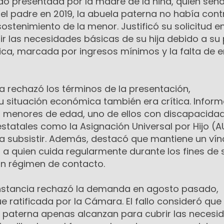
o presentada por la madre de la niña, quien seña
 del padre en 2019, la abuela paterna no había cont
tenimiento de la menor. Justificó su solicitud en
ir las necesidades básicas de su hija debido a su
ca, marcada por ingresos mínimos y la falta de 
rechazó los términos de la presentación,
situación económica también era crítica. Infor
os menores de edad, uno de ellos con discapacidad
tatales como la Asignación Universal por Hijo (AU
ra subsistir. Además, destacó que mantiene un vín
, a quien cuida regularmente durante los fines d
n régimen de contacto.
instancia rechazó la demanda en agosto pasado,
e ratificada por la Cámara. El fallo consideró que 
a paterna apenas alcanzan para cubrir las necesi