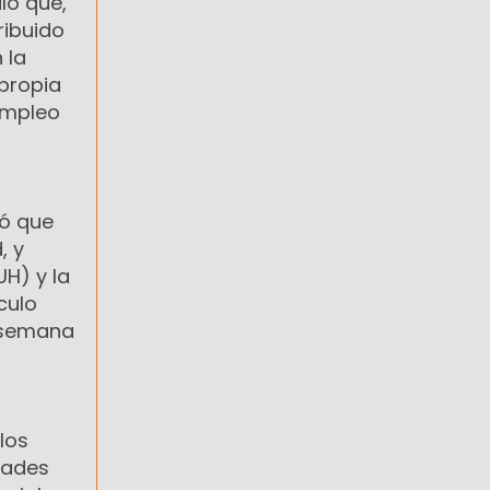
ló que,
ribuido
 la
 propia
empleo
mó que
, y
H) y la
culo
e semana
los
dades