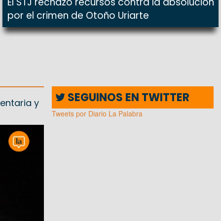
El STJ rechazó recursos contra la absolución
por el crimen de Otoño Uriarte
SEGUINOS EN TWITTER
entaria y
Tweets por Diario La Palabra