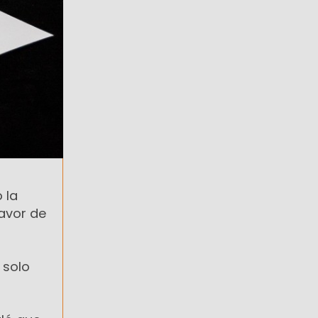
 la
avor de
 solo