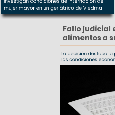
Investigan condiciones de internación de
mujer mayor en un geriátrico de Viedma
Fallo judicia
alimentos a s
La decisión destaca la 
las condiciones econó