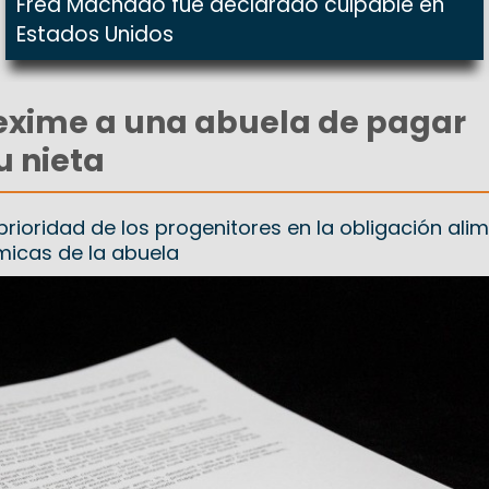
Fred Machado fue declarado culpable en
Estados Unidos
l exime a una abuela de pagar
u nieta
prioridad de los progenitores en la obligación alim
micas de la abuela