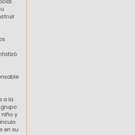
cial.
su
struir
os
nfatizó
ensable
 a la
 grupo
 niño y
vínculo
e en su