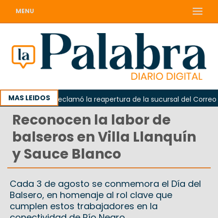
MENU
MAS LEIDOS
Odarda reclamó la reapertura de la sucursal del Correo Arg
Reconocen la labor de
balseros en Villa Llanquín
y Sauce Blanco
Cada 3 de agosto se conmemora el Día del
Balsero, en homenaje al rol clave que
cumplen estos trabajadores en la
conectividad de Río Negro