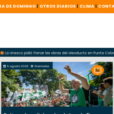
RA DE DOMINGO
|
OTROS DIARIOS
|
CLIMA
|
CONT
Unesco pidió frenar las obras del oleoducto en Punta Colorada
5 agosto 2026
Gremiales