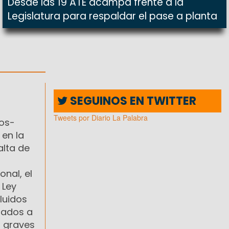
Desde las 19 ATE acampa frente a la
Legislatura para respaldar el pase a planta
SEGUINOS EN TWITTER
Tweets por Diario La Palabra
tos-
 en la
alta de
onal, el
 Ley
luidos
igados a
n graves