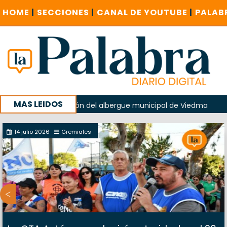
HOME
|
SECCIONES
|
CANAL DE YOUTUBE
|
PALAB
MAS LEIDOS
ido en la explosión del albergue municipal de Viedma
La 
u campaña con un encuentro provincial en Roca
14 julio 2026
Gremiales