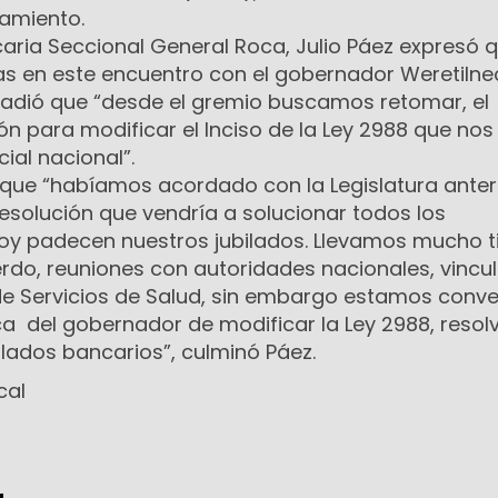
amiento.
ncaria Seccional General Roca, Julio Páez expresó 
s en este encuentro con el gobernador Weretilnec
ñadió que “desde el gremio buscamos retomar, el
n para modificar el Inciso de la Ley 2988 que nos
ial nacional”.
ó que “habíamos acordado con la Legislatura anteri
esolución que vendría a solucionar todos los
hoy padecen nuestros jubilados. Llevamos mucho 
rdo, reuniones con autoridades nacionales, vincu
de Servicios de Salud, sin embargo estamos conv
ica del gobernador de modificar la Ley 2988, resolv
ilados bancarios”, culminó Páez.
cal