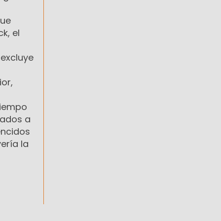
que
k, el
 excluye
or,
tiempo
lados a
encidos
ería la