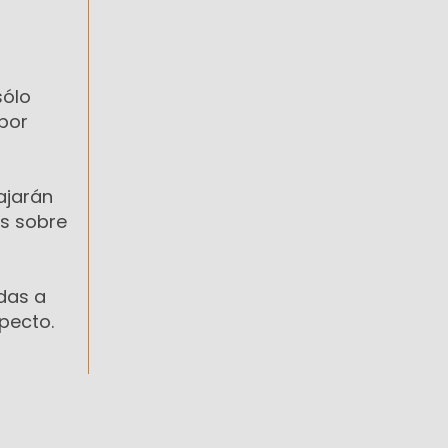
sólo
 por
ajarán
os sobre
das a
pecto.