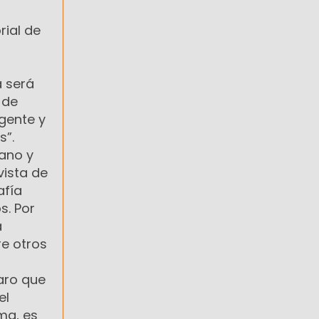
rial de
a será
 de
 gente y
s”.
iano y
vista de
afía
s. Por
a
re otros
aro que
el
ma, es