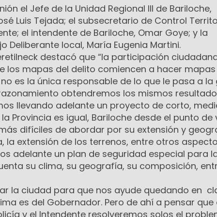
nión el Jefe de la Unidad Regional III de Bariloche,
sé Luis Tejada; el subsecretario de Control Territo
ente; el intendente de Bariloche, Omar Goye; y la
o Deliberante local, María Eugenia Martini.
retilneck destacó que “la participación ciudadan
e los mapas del delito comiencen a hacer mapas
a no es la única responsable de lo que le pasa a la
 razonamiento obtendremos los mismos resultado
amos llevando adelante un proyecto de corto, med
la Provincia es igual, Bariloche desde el punto de 
 más difíciles de abordar por su extensión y geogr
la extensión de los terrenos, entre otros aspecto
mos adelante un plan de seguridad especial para l
enta su clima, su geografía, su composición, ent
izar la ciudad para que nos ayude quedando en cl
tima es del Gobernador. Pero de ahí a pensar que 
icía y el Intendente resolveremos solos el proble