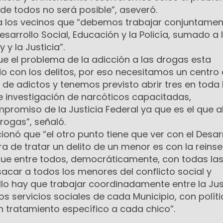
a de todos no será posible”, aseveró.
 a los vecinos que “debemos trabajar conjuntame
esarrollo Social, Educación y la Policía, sumado a 
 y la Justicia”.
e el problema de la adicción a las drogas esta
o con los delitos, por eso necesitamos un centro
o de adictos y tenemos previsto abrir tres en toda 
de investigación de narcóticos capacitadas,
omiso de la Justicia Federal ya que es el que a
rogas”, señaló.
ionó que “el otro punto tiene que ver con el Desar
ra de tratar un delito de un menor es con la reinse
 que entre todos, democráticamente, con todas la
car a todos los menores del conflicto social y
ello hay que trabajar coordinadamente entre la Just
y los servicios sociales de cada Municipio, con polít
n tratamiento específico a cada chico”.