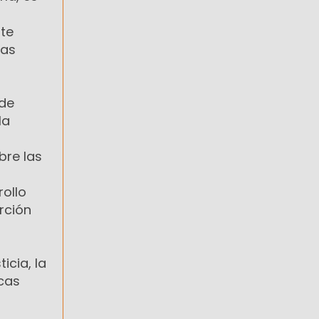
nte
las
 de
la
bre las
rollo
rción
s
icia, la
icas