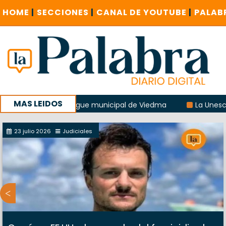
HOME
|
SECCIONES
|
CANAL DE YOUTUBE
|
PALAB
MAS LEIDOS
ón del albergue municipal de Viedma
La Unesco pidió fren
 encuentro provincial en Roca
23 julio 2026
Judiciales