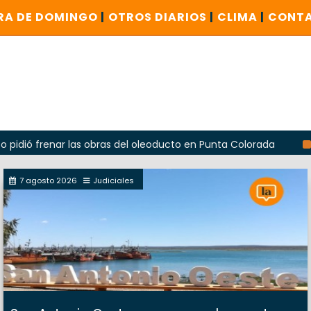
RA DE DOMINGO
|
OTROS DIARIOS
|
CLIMA
|
CONT
ar las obras del oleoducto en Punta Colorada
Odarda recl
7 agosto 2026
Judiciales