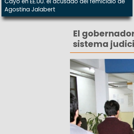
Cayó en EE.UU. el acusado del femicidio de
Agostina Jalabert
El gobernador 
sistema judic