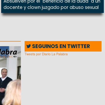
Absuelven por el "beneficio de la duda" a un
docente y clown juzgado por abuso sexual
SEGUINOS EN TWITTER
Tweets por Diario La Palabra