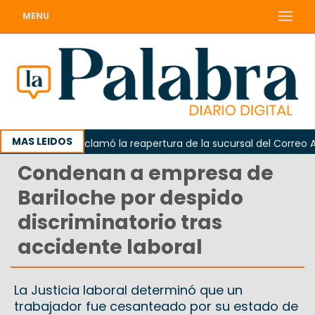
MENU
MAS LEIDOS
Odarda reclamó la reapertura de la sucursal del Correo Argen
Condenan a empresa de
Bariloche por despido
discriminatorio tras
accidente laboral
La Justicia laboral determinó que un
trabajador fue cesanteado por su estado de