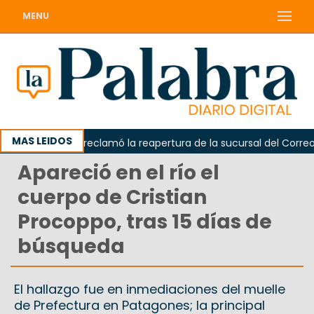
MENU
MAS LEIDOS
Odarda reclamó la reapertura de la sucursal del Correo Arg
Apareció en el río el
cuerpo de Cristian
Procoppo, tras 15 días de
búsqueda
El hallazgo fue en inmediaciones del muelle
de Prefectura en Patagones; la principal