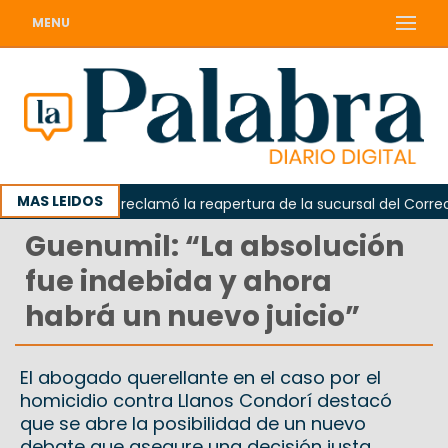
MENU
MAS LEIDOS
Odarda reclamó la reapertura de la sucursal del Correo Arg
Guenumil: “La absolución
fue indebida y ahora
habrá un nuevo juicio”
El abogado querellante en el caso por el
homicidio contra Llanos Condorí destacó
que se abre la posibilidad de un nuevo
debate que asegure una decisión justa