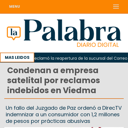
MENU
MAS LEIDOS
Odarda reclamó la reapertura de la sucursal del Correo Arge
Condenan a empresa
satelital por reclamos
indebidos en Viedma
Un fallo del Juzgado de Paz ordenó a DirecTV
indemnizar a un consumidor con 1,2 millones
de pesos por prácticas abusivas