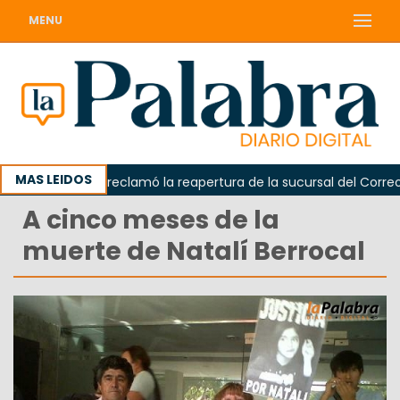
MENU
MAS LEIDOS
Odarda reclamó la reapertura de la sucursal del Correo Arg
A cinco meses de la
muerte de Natalí Berrocal