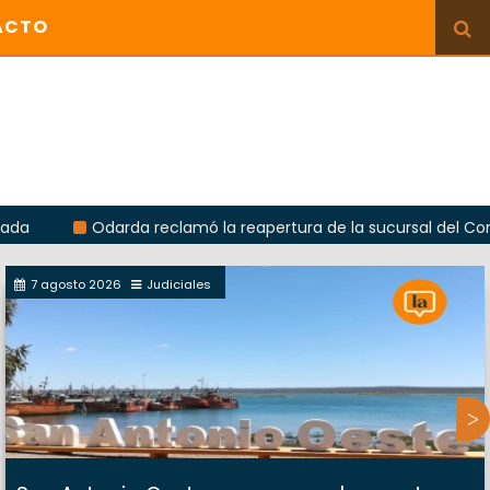
ACTO
Odarda reclamó la reapertura de la sucursal del Correo A
7 agosto 2026
Judiciales