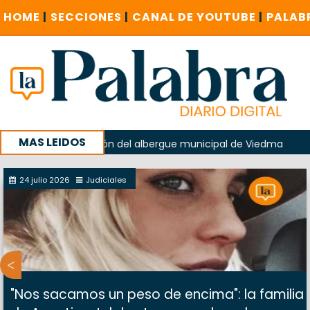
HOME
|
SECCIONES
|
CANAL DE YOUTUBE
|
PALAB
MAS LEIDOS
ido en la explosión del albergue municipal de Viedma
La 
u campaña con un encuentro provincial en Roca
24 julio 2026
Judiciales
"Nos sacamos un peso de encima": la familia