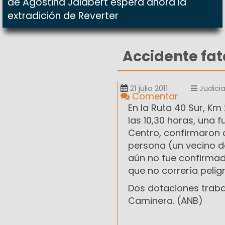
de Agostina Jalabert espera ahora la
extradición de Reverter
Accidente fat
21 julio 2011
Judicia
Comentar
En la Ruta 40 Sur, Km
las 10,30 horas, una 
Centro, confirmaron 
persona (un vecino d
aún no fue confirmada
que no correría peli
Dos dotaciones trabaja
Caminera. (ANB)