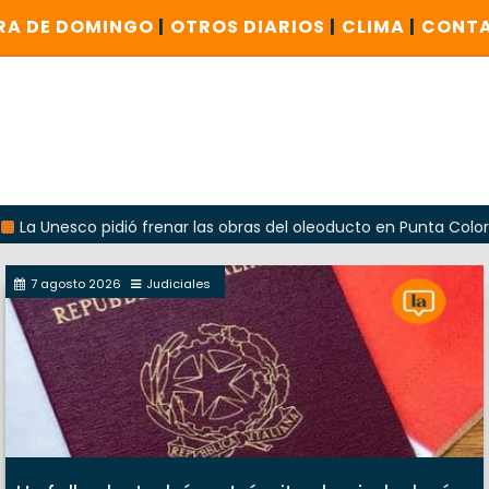
RA DE DOMINGO
|
OTROS DIARIOS
|
CLIMA
|
CONT
Unesco pidió frenar las obras del oleoducto en Punta Colorada
7 agosto 2026
Judiciales