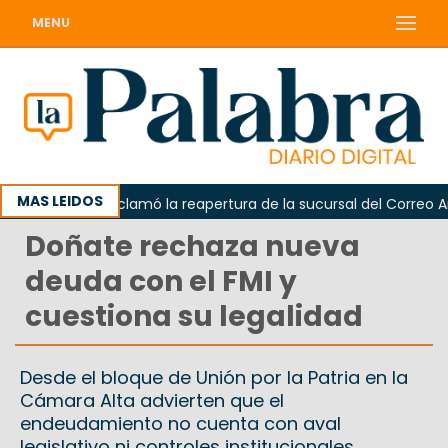
MENU
MAS LEIDOS
Odarda reclamó la reapertura de la sucursal del Correo Argen
Doñate rechaza nueva
deuda con el FMI y
cuestiona su legalidad
Desde el bloque de Unión por la Patria en la
Cámara Alta advierten que el
endeudamiento no cuenta con aval
legislativo ni controles institucionales