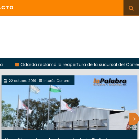
ACTO
Odarda reclamó la reapertura de la sucursal del Correo Argenti
22 octubre 2019
Interés General