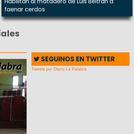
Habilitan al matadero de Luis Beltrán a
faenar cerdos
iales
SEGUINOS EN TWITTER
Tweets por Diario La Palabra