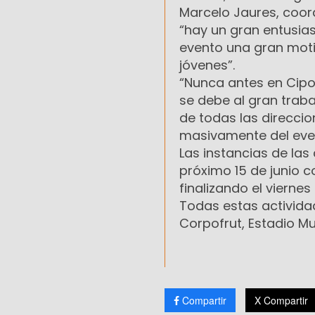
Marcelo Jaures, coord
“hay un gran entusias
evento una gran moti
jóvenes”.
“Nunca antes en Cipol
se debe al gran traba
de todas las direcci
masivamente del event
Las instancias de las
próximo 15 de junio co
finalizando el viernes
Todas estas actividad
Corpofrut, Estadio Mun
Compartir
X Compartir