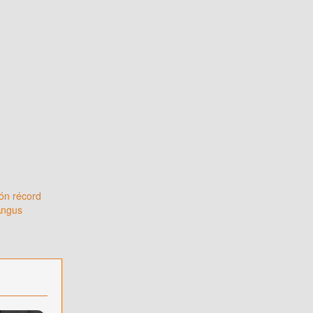
ón récord
Angus