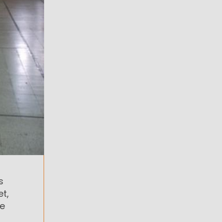
s
t,
de