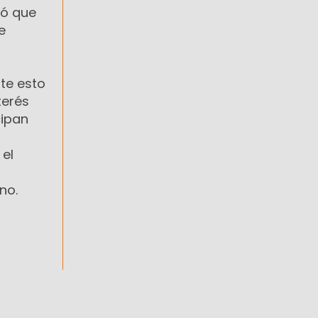
ló que
e
te esto
terés
cipan
 el
no.