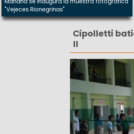
Mañana se inaugura la muestra fotográfica
"Vejeces Rionegrinas"
Cipolletti bat
II