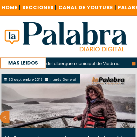
HOME
|
SECCIONES
|
CANAL DE YOUTUBE
|
PALAB
MAS LEIDOS
 la explosión del albergue municipal de Viedma
La Unesco
paña con un encuentro provincial en Roca
30 septiembre 2019
Interés General