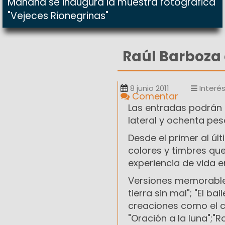
Mañana se inaugura la muestra fotográfica
"Vejeces Rionegrinas"
Raúl Barboza 
8 junio 2011
Interé
Comentar
Las entradas podrán 
lateral y ochenta pes
Desde el primer al ú
colores y timbres que
experiencia de vida 
Versiones memorables
tierra sin mal"; "El b
creaciones como el c
"Oración a la luna";"