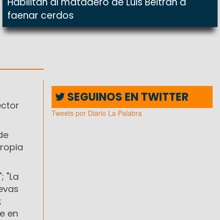
Habilitan al matadero de Luis Beltrán a
faenar cerdos
SEGUINOS EN TWITTER
ector
Tweets por Diario La Palabra
de
propia
 "La
uevas
;
te en