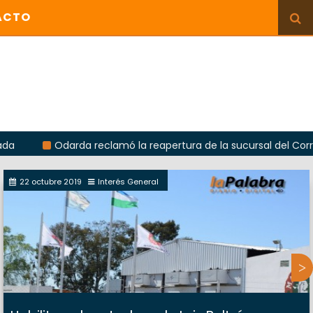
ACTO
Odarda reclamó la reapertura de la sucursal del Correo Arge
22 octubre 2019
Interés General