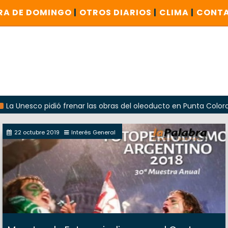
RA DE DOMINGO
|
OTROS DIARIOS
|
CLIMA
|
CONT
esco pidió frenar las obras del oleoducto en Punta Colorada
22 octubre 2019
Interés General