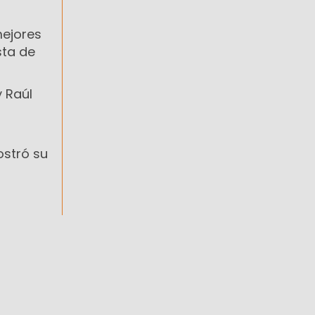
mejores
sta de
y Raúl
ostró su