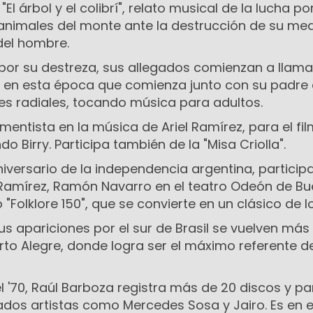
El árbol y el colibrí", relato musical de la lucha por
 animales del monte ante la destrucción de su me
el hombre.
 por su destreza, sus allegados comienzan a llama
es en esta época que comienza junto con su padre
es radiales, tocando música para adultos.
mentista en la música de Ariel Ramírez, para el fil
 Birry. Participa también de la "Misa Criolla".
iversario de la independencia argentina, participa
l Ramírez, Ramón Navarro en el teatro Odeón de B
 "Folklore 150", que se convierte en un clásico de lo
us apariciones por el sur de Brasil se vuelven más
orto Alegre, donde logra ser el máximo referente d
 '70, Raúl Barboza registra más de 20 discos y pa
dos artistas como Mercedes Sosa y Jairo. Es en 