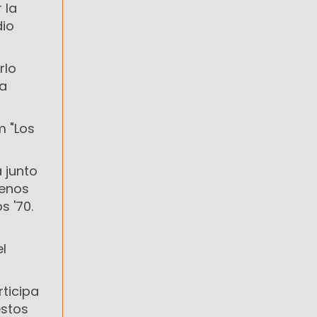
 la
dio
rlo
 a
m "Los
 junto
uenos
s '70.
el
rticipa
estos