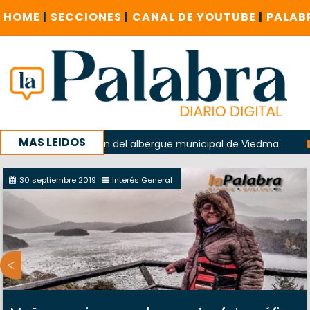
HOME
|
SECCIONES
|
CANAL DE YOUTUBE
|
PALAB
MAS LEIDOS
o en la explosión del albergue municipal de Viedma
La Un
campaña con un encuentro provincial en Roca
30 septiembre 2019
Interés General