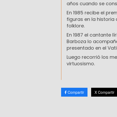
años cuando se consa
En 1985 recibe el pr
figuras en la histori
folklore.
En 1987 el cantante lí
Barboza lo acompaña 
presentado en el Vat
Luego recorrió los m
virtuosismo.
Compartir
X Compartir