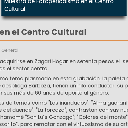
Muestra de Fotoperiodismo en el Centro
Cultural
en el Centro Cultural
s General
adquirirse en Zagari Hogar en setenta pesos el s
os el sector centro.
ltimo tema plasmado en esta grabación, la paleta 
 despliega Barboza, tienen un hilo conductor: su 
en sus más de 60 años de aporte al género.
 de temas como "Los inundados"; "Alma guaraní";
aile del duende"; "La torcaza", contrastan con sus n
hamamé "San Luís Gonzaga"; "Colores del monte"
Rosarito", para rematar con el virtuosismo de su ar