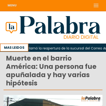
MENU
MAS LEIDOS
Odarda reclamó la reapertura de la sucursal del Correo Argenti
Muerte en el barrio
América: Una persona fue
apuñalada y hay varias
hipótesis