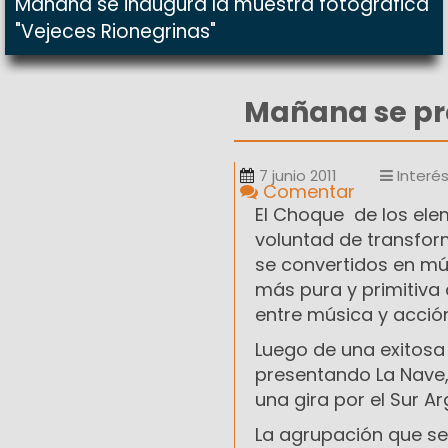
Mañana se inaugura la muestra fotográfica
"Vejeces Rionegrinas"
Mañana se pr
7 junio 2011
Interé
Comentar
El Choque de los elem
voluntad de transfor
se convertidos en mús
más pura y primitiva 
entre música y acción
Luego de una exitosa
presentando La Nave,
una gira por el Sur Ar
La agrupación que se 