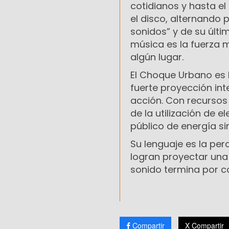
cotidianos y hasta e
el disco, alternando
sonidos” y de su últi
música es la fuerza 
algún lugar.
El Choque Urbano es l
fuerte proyección int
acción. Con recursos 
de la utilización de 
público de energía si
Su lenguaje es la per
logran proyectar una 
sonido termina por c
Compartir
X Compartir