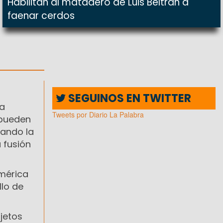
Habilitan al matadero de Luis Beltrán a
faenar cerdos
SEGUINOS EN TWITTER
la
Tweets por Diario La Palabra
 pueden
eando la
 fusión
américa
lo de
jetos