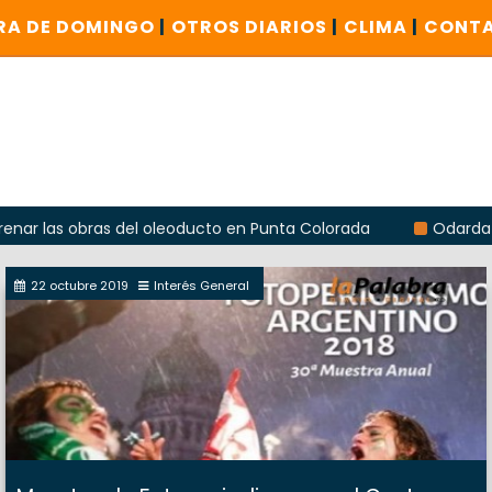
RA DE DOMINGO
|
OTROS DIARIOS
|
CLIMA
|
CONT
las obras del oleoducto en Punta Colorada
Odarda reclamó
22 octubre 2019
Interés General