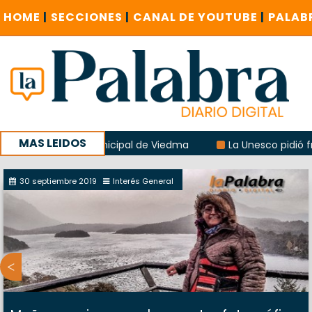
HOME
|
SECCIONES
|
CANAL DE YOUTUBE
|
PALAB
MAS LEIDOS
del albergue municipal de Viedma
La Unesco pidió frenar 
cuentro provincial en Roca
30 septiembre 2019
Interés General