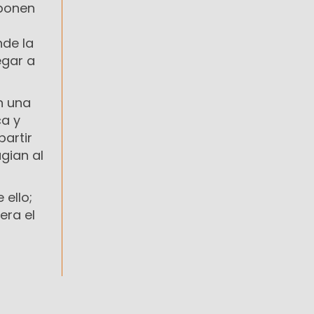
mponen
nde la
egar a
n una
ca y
partir
gian al
 ello;
era el