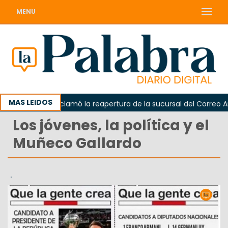
MENU
MAS LEIDOS
Odarda reclamó la reapertura de la sucursal del Correo Argen
Los jóvenes, la política y el
Muñeco Gallardo
.