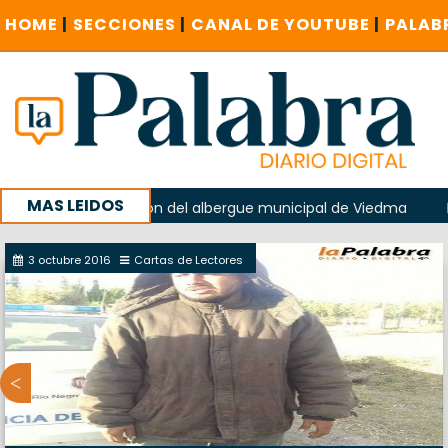
HOME
|
SECCIONES
|
CANAL DE YOUTUBE
|
PALAB
MAS LEIDOS
o en la explosión del albergue municipal de Viedma
La Un
 campaña con un encuentro provincial en Roca
3 octubre 2016
Cartas de Lectores