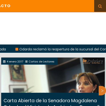
ACTO
Odarda reclamó la reapertura de la sucursal del Correo Arg
4 enero 2017
Cartas de Lectores
Carta Abierta de la Senadora Magdalena