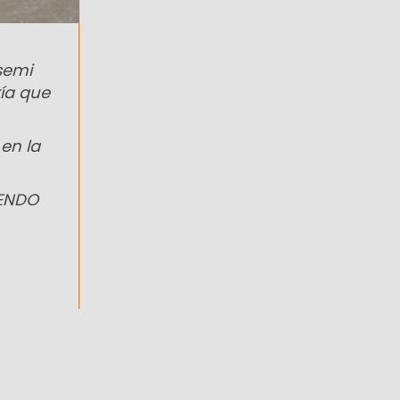
semi
ría que
en la
IENDO