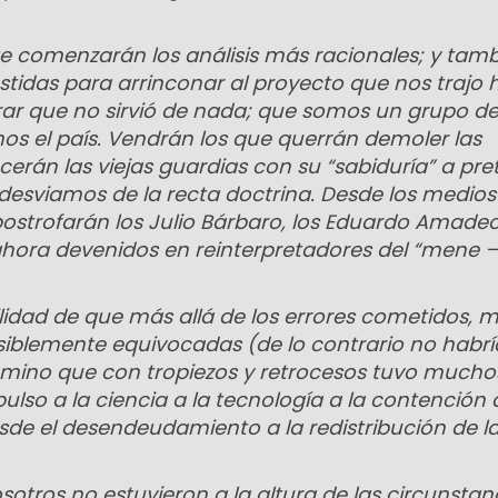
comenzarán los análisis más racionales; y tam
idas para arrinconar al proyecto que nos trajo 
rar que no sirvió de nada; que somos un grupo d
mos el país. Vendrán los que querrán demoler las
erán las viejas guardias con su “sabiduría” a pr
esviamos de la recta doctrina. Desde los medios
strofarán los Julio Bárbaro, los Eduardo Amadeo
hora devenidos en reinterpretadores del “mene –
lidad de que más allá de los errores cometidos, m
osiblemente equivocadas (de lo contrario no hab
amino que con tropiezos y retrocesos tuvo mucho
pulso a la ciencia a la tecnología a la contención 
de el desendeudamiento a la redistribución de l
sotros no estuvieron a la altura de las circunstan