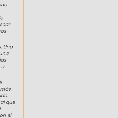
cho
de
scar
nos
s. Una
 una
las
 a
e
, más
ido
al que
d
on el