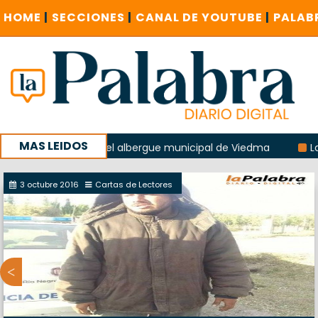
HOME
|
SECCIONES
|
CANAL DE YOUTUBE
|
PALAB
MAS LEIDOS
explosión del albergue municipal de Viedma
La Unesco pidi
 con un encuentro provincial en Roca
3 octubre 2016
Cartas de Lectores