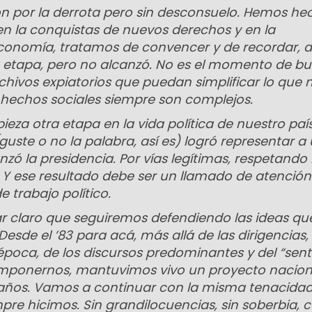
ón por la derrota pero sin desconsuelo. Hemos he
 la conquistas de nuevos derechos y en la
conomía, tratamos de convencer y de recordar, 
 etapa, pero no alcanzó. No es el momento de bu
chivos expiatorios que puedan simplificar lo que 
 hechos sociales siempre son complejos.
za otra etapa en la vida política de nuestro paí
uste o no la palabra, así es) logró representar a
nzó la presidencia. Por vías legítimas, respetando 
 Y ese resultado debe ser un llamado de atención
e trabajo político.
 claro que seguiremos defendiendo las ideas qu
esde el ’83 para acá, más allá de las dirigencias
 época, de los discursos predominantes y del “sent
mponernos, mantuvimos vivo un proyecto nacion
12 años. Vamos a continuar con la misma tenacida
pre hicimos. Sin grandilocuencias, sin soberbia, c