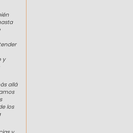
bién
hasta
e
etender
 y
ás allá
ríamos
s
de los
a
cias y