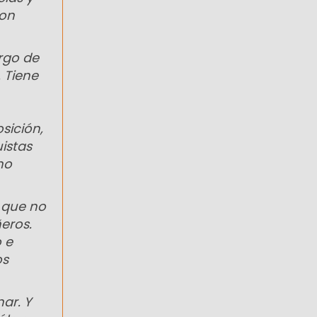
ron
rgo de
 Tiene
sición,
istas
no
 que no
eros.
 e
os
ar. Y