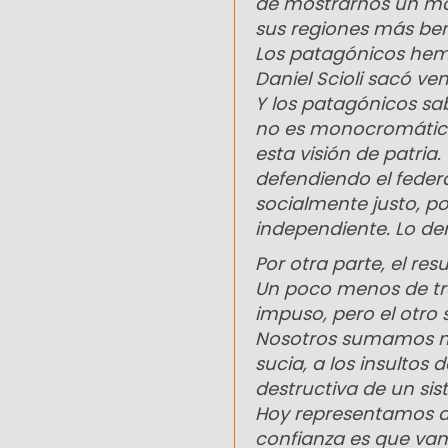
de mostrarnos un mod
sus regiones más ben
Los patagónicos hemo
Daniel Scioli sacó ve
Y los patagónicos sa
no es monocromática 
esta visión de patria
defendiendo el federa
socialmente justo, 
independiente. Lo d
Por otra parte, el res
Un poco menos de tr
impuso, pero el otro
Nosotros sumamos m
sucia, a los insultos
destructiva de un s
Hoy representamos a 
confianza es que va