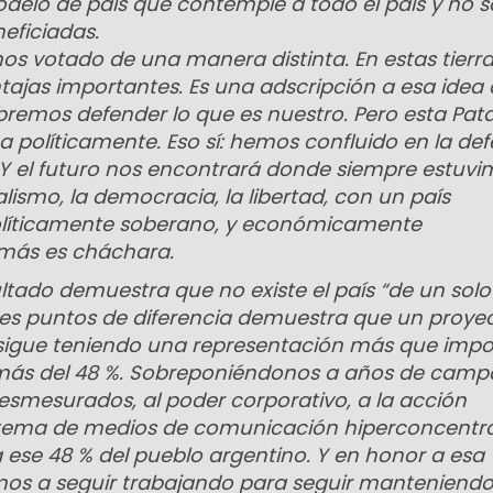
elo de país que contemple a todo el país y no s
eficiadas.
s votado de una manera distinta. En estas tierra
ntajas importantes. Es una adscripción a esa idea 
bremos defender lo que es nuestro. Pero esta Pat
políticamente. Eso sí: hemos confluido en la de
. Y el futuro nos encontrará donde siempre estuvi
lismo, la democracia, la libertad, con un país
políticamente soberano, y económicamente
emás es cháchara.
ultado demuestra que no existe el país “de un solo 
es puntos de diferencia demuestra que un proyec
 sigue teniendo una representación más que impo
ás del 48 %. Sobreponiéndonos a años de cam
 desmesurados, al poder corporativo, a la acción
istema de medios de comunicación hiperconcentr
ese 48 % del pueblo argentino. Y en honor a esa
mos a seguir trabajando para seguir manteniendo