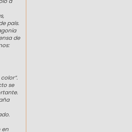
ólo a
s,
de país.
agonia
fensa de
mos:
color”.
to se
rtante.
paña
ado.
 en