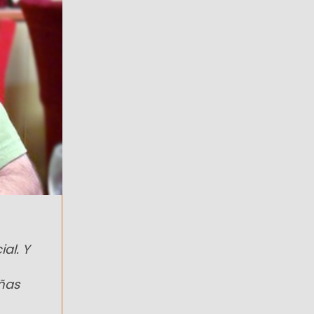
al. Y
añas