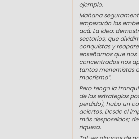
ejemplo.
Mañana seguramente 
empezarán las embest
acá. La idea: demost
sectarios; que dividi
conquistas y reaparec
enseñarnos que nos d
concentrados nos apo
tantos menemistas a
macrismo”.
Pero tengo la tranqui
de las estrategias p
perdido), hubo un c
aciertos. Desde el im
más desposeídos; des
riqueza.
Tal vez algunos de no