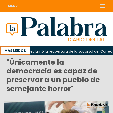
MENU
MAS LEIDOS
Odarda reclamó la reapertura de la sucursal del Correo Arge
"Únicamente la
democracia es capaz de
preservar a un pueblo de
semejante horror"