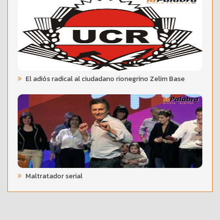
El adiós radical al ciudadano rionegrino Zelim Base
Maltratador serial