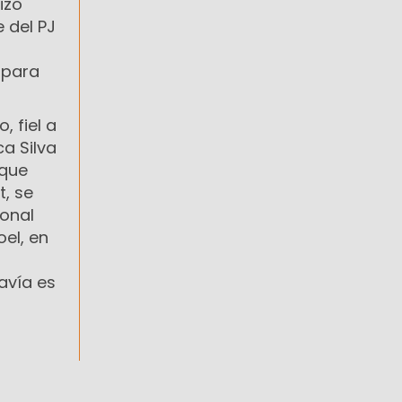
izo
 del PJ
 para
 fiel a
ca Silva
 que
t, se
ional
el, en
davía es