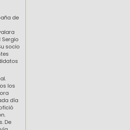
paña de
valara
l Sergio
Su socio
ntes
ndidatos
al.
os los
dora
ada día
ofició
ón.
s. De
 vía