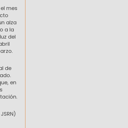
 el mes
acto
un alza
o a la
luz del
bril
arzo.
al de
rado.
que, en
as
tación.
, JSRN)