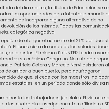
itaria del día martes, la titular de Educación se ret
 todas las oportunidades para intentar persuadir a
amente de incorporar alguna alternativa de no
e devolución de los mismos. Todas las comunicac
uela, categórica negativa.
la opción de otorgar el aumento del 21 % por decret
ará. El lunes cierra la carga de los salarios doce
umas, solo restas. El mismo día UNTER tendrá asam
 el martes su enésimo Congreso. No estaba prepar
ancia. Patricia Cetera y Marcelo Nervi asistieron al
s de arribar a buen puerto, pero naufragaron.
vencido de que, si cede con los maestros, no pod
lamos estatales, en un período donde sólo divisa 
ron hasta los trabajadores judiciales. El viernes s
en las cuatro circunscripciones. Los afiliados a S