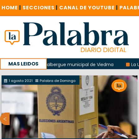
HOME
|
SECCIONES
|
CANAL DE YOUTUBE
|
PALAB
MAS LEIDOS
explosión del albergue municipal de Viedma
La Unesco pid
 con un encuentro provincial en Roca
1 agosto 2021
Palabra de Domingo