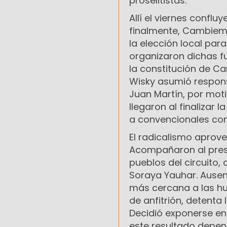
proselitistas.
Allí el viernes conflu
finalmente, Cambiemo
la elección local para
organizaron dichas fu
la constitución de Ca
Wisky asumió respons
Juan Martín, por moti
llegaron al finalizar 
a convencionales con
El radicalismo aprove
Acompañaron al presi
pueblos del circuito,
Soraya Yauhar. Ausen
más cercana a las hue
de anfitrión, detenta
Decidió exponerse en
este resultado depend