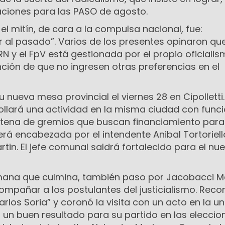
ciones para las PASO de agosto.
el mitín, de cara a la compulsa nacional, fue:
 al pasado”. Varios de los presentes opinaron que
RN y el FpV está gestionada por el propio oficiali
ención de que no ingresen otras preferencias en el
u nueva mesa provincial el viernes 28 en Cipolletti
ollará una actividad en la misma ciudad con func
ntena de gremios que buscan financiamiento para
erá encabezada por el intendente Anibal Tortoriello
tin. El jefe comunal saldrá fortalecido para el nu
semana que culmina, también paso por Jacobacci M
compañar a los postulantes del justicialismo. Recor
los Soria” y coronó la visita con un acto en la u
un buen resultado para su partido en las eleccio