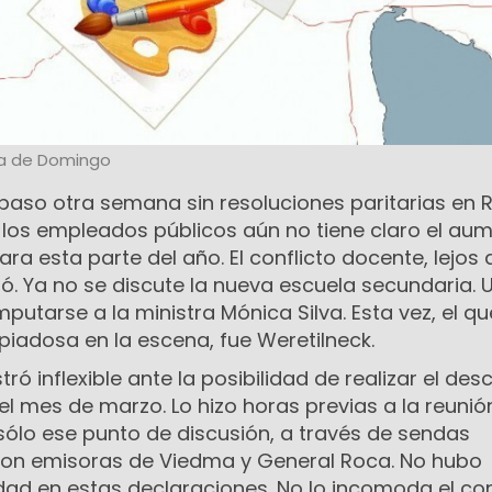
a de Domingo
paso otra semana sin resoluciones paritarias en R
 los empleados públicos aún no tiene claro el au
ra esta parte del año. El conflicto docente, lejos 
ó. Ya no se discute la nueva escuela secundaria. 
putarse a la ministra Mónica Silva. Esta vez, el qu
piadosa en la escena, fue Weretilneck.
ró inflexible ante la posibilidad de realizar el de
el mes de marzo. Lo hizo horas previas a la reunió
a sólo ese punto de discusión, a través de sendas
 con emisoras de Viedma y General Roca. No hubo
ad en estas declaraciones. No lo incomoda el conf