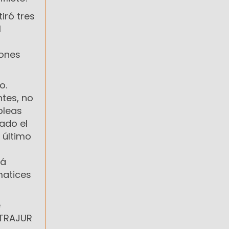
iró tres
l
iones
o.
ntes, no
bleas
ado el
 último
rá
matices
e
ITRAJUR