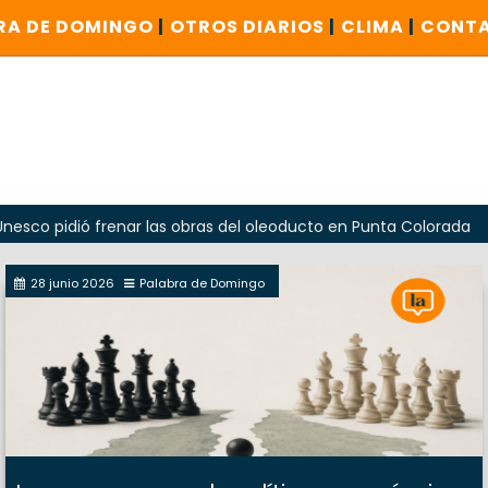
RA DE DOMINGO
|
OTROS DIARIOS
|
CLIMA
|
CONT
ió frenar las obras del oleoducto en Punta Colorada
Odar
28 junio 2026
Palabra de Domingo