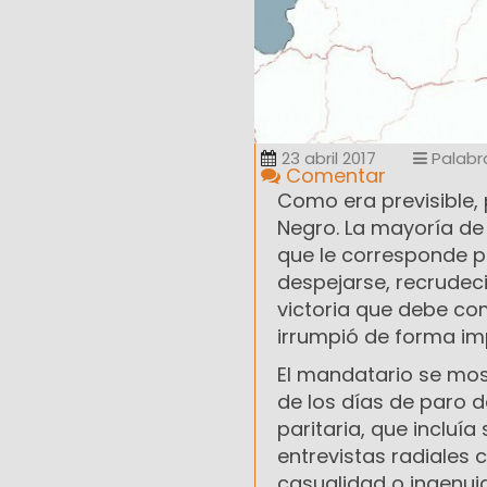
23 abril 2017
Palabr
Comentar
Como era previsible, 
Negro. La mayoría de
que le corresponde pa
despejarse, recrudeci
victoria que debe com
irrumpió de forma im
El mandatario se most
de los días de paro d
paritaria, que incluí
entrevistas radiales
casualidad o ingenuid