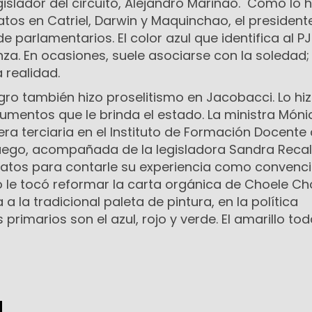
gislador del circuito, Alejandro Marinao. Como lo h
tos en Catriel, Darwin y Maquinchao, el presidente
e parlamentarios. El color azul que identifica al PJ
za. En ocasiones, suele asociarse con la soledad;
 realidad.
o también hizo proselitismo en Jacobacci. Lo hizo,
trumentos que le brinda el estado. La ministra Móni
ra terciaria en el Instituto de Formación Docente
Luego, acompañada de la legisladora Sandra Recal
datos para contarle su experiencia como convenc
 le tocó reformar la carta orgánica de Choele Cho
 a la tradicional paleta de pintura, en la política
s primarios son el azul, rojo y verde. El amarillo to