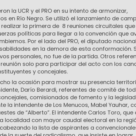
yeron la UCR y el PRO en su intento de armonizar,
s en Río Negro. Se utilizó el lanzamiento de cam
 realizar la primera de 8 reuniones circuitales que
erzas políticas para llegar a la convención que a
mbiemos. Por el lado del PRO, el diputado naciona
abilidades en la demora de esta conformación. 
vos personales, no fue de la partida. Otros refere
la reunión solo para participar del acto con los ca
stituyentes y concejales.
cho la ocasión para mostrar su presencia territori
dente, Darío Berardi, referentes de comité de tod
 concejales, comisionados de fomento y la legisla
te la intendente de Los Menucos, Mabel Yauhar, c
stes de “Alberto”. El intendente Carlos Toro, que 
 la localidad con mayor caudal electoral en la regi
cabezando la lista de aspirantes a convencionale
e la suerte del radicalismo, que insiste en lograr,