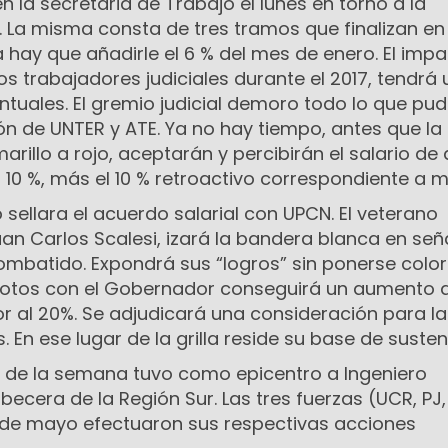
 la secretaria de Trabajo el lunes en torno a la
. La misma consta de tres tramos que finalizan en
a hay que añadirle el 6 % del mes de enero. El imp
e los trabajadores judiciales durante el 2017, tendrá 
tuales. El gremio judicial demoro todo lo que pud
ón de UNTER y ATE. Ya no hay tiempo, antes que la 
illo a rojo, aceptarán y percibirán el salario de a
 10 %, más el 10 % retroactivo correspondiente a m
 sellara el acuerdo salarial con UPCN. El veterano
uan Carlos Scalesi, izará la bandera blanca en señ
ombatido. Expondrá sus “logros” sin ponerse colo
 fotos con el Gobernador conseguirá un aumento 
ior al 20%. Se adjudicará una consideración para l
 En ese lugar de la grilla reside su base de susten
erre de la semana tuvo como epicentro a Ingeniero
ecera de la Región Sur. Las tres fuerzas (UCR, PJ
 de mayo efectuaron sus respectivas acciones