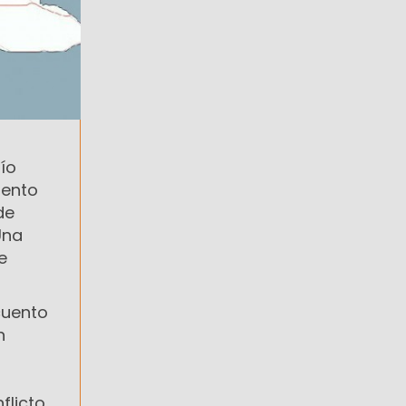
ío
mento
de
Una
e
scuento
n
licto.