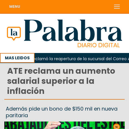
MENU
MAS LEIDOS
Odarda reclamó la reapertura de la sucursal del Correo Arge
ATE reclama un aumento
salarial superior a la
inflación
Además pide un bono de $150 mil en nueva
paritaria